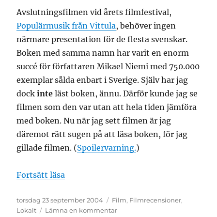
Avslutningsfilmen vid årets filmfestival,
Populärmusik från Vittula
, behöver ingen
närmare presentation för de flesta svenskar.
Boken med samma namn har varit en enorm
succé för författaren Mikael Niemi med 750.000
exemplar sålda enbart i Sverige. Själv har jag
dock
inte
läst boken, ännu. Därför kunde jag se
filmen som den var utan att hela tiden jämföra
med boken. Nu när jag sett filmen är jag
däremot rätt sugen på att läsa boken, för jag
gillade filmen. (
Spoilervarning.
)
”Umeå filmfestival: Populärmusik från 
Fortsätt läsa
Publicerat
Kategorier
torsdag 23 september 2004
Film
,
Filmrecensioner
,
den
till
Lokalt
Lämna en kommentar