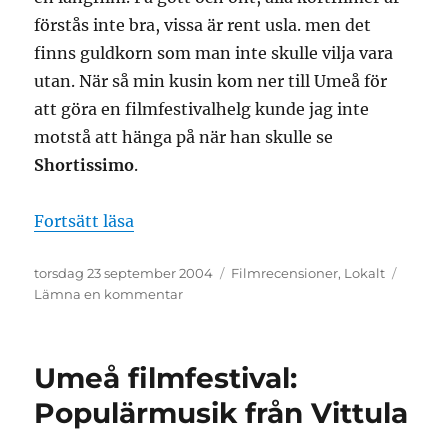
förstås inte bra, vissa är rent usla. men det
finns guldkorn som man inte skulle vilja vara
utan. När så min kusin kom ner till Umeå för
att göra en filmfestivalhelg kunde jag inte
motstå att hänga på när han skulle se
Shortissimo
.
”Umeå filmfestival: Shortissimo (kortf
Fortsätt läsa
Publicerat
Kategorier
torsdag 23 september 2004
Filmrecensioner
,
Lokalt
den
till
Lämna en kommentar
Umeå
filmfestival:
Shortissimo
Umeå filmfestival:
(kortfilmer)
Populärmusik från Vittula