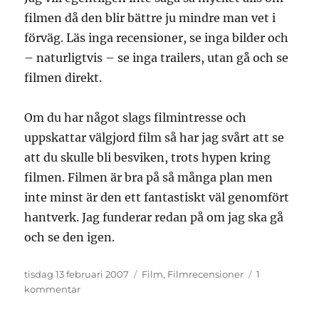
filmen då den blir bättre ju mindre man vet i
förväg. Läs inga recensioner, se inga bilder och
– naturligtvis – se inga trailers, utan gå och se
filmen direkt.
Om du har något slags filmintresse och
uppskattar välgjord film så har jag svårt att se
att du skulle bli besviken, trots hypen kring
filmen. Filmen är bra på så många plan men
inte minst är den ett fantastiskt väl genomfört
hantverk. Jag funderar redan på om jag ska gå
och se den igen.
Publicerat
Kategorier
tisdag 13 februari 2007
Film
,
Filmrecensioner
1
den
till
kommentar
Pans
labyrint