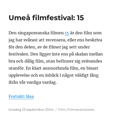
Umeå
filmfestival:
Populärmusik
Umeå filmfestival: 15
från
Vittula
Den singaporeanska filmen
15
är den film som
jag har svårast att recensera, eller ens beskriva
för den delen, av de filmer jag sett under
festivalen. Den ligger inte ens på skalan mellan
bra och dålig film, utan befinner sig svävandes
utanför. En klart annnorlunda film, en bisarr
upplevelse och en inblick i något väldigt lång
ifrån vår vanliga vardag.
”Umeå filmfestival: 15”
Fortsätt läsa
Publicerat
Kategorier
torsdag 23 september 2004
Film
,
Filmrecensioner
,