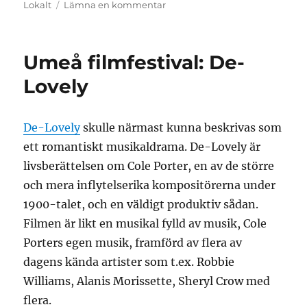
den
till
Lokalt
Lämna en kommentar
Umeå
filmfestival:
15
Umeå filmfestival: De-
Lovely
De-Lovely
skulle närmast kunna beskrivas som
ett romantiskt musikaldrama. De-Lovely är
livsberättelsen om Cole Porter, en av de större
och mera inflytelserika kompositörerna under
1900-talet, och en väldigt produktiv sådan.
Filmen är likt en musikal fylld av musik, Cole
Porters egen musik, framförd av flera av
dagens kända artister som t.ex. Robbie
Williams, Alanis Morissette, Sheryl Crow med
flera.