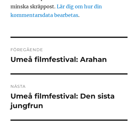
minska skräppost.
Lär dig om hur din
kommentarsdata bearbetas
.
Inläggsnavigering
FÖREGÅENDE
Umeå filmfestival: Arahan
Föregående
inlägg:
NÄSTA
Umeå filmfestival: Den sista
Nästa
inlägg:
jungfrun