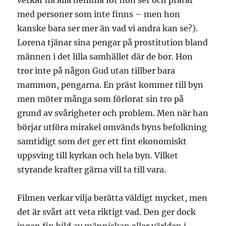
verkar ha alla hemma för hon ser och pratar
med personer som inte finns – men hon
kanske bara ser mer än vad vi andra kan se?).
Lorena tjänar sina pengar på prostitution bland
männen i det lilla samhället där de bor. Hon
tror inte på någon Gud utan tillber bara
mammon, pengarna. En präst kommer till byn
men möter många som förlorat sin tro på
grund av svårigheter och problem. Men när han
börjar utföra mirakel omvänds byns befolkning
samtidigt som det ger ett fint ekonomiskt
uppsving till kyrkan och hela byn. Vilket
styrande krafter gärna vill ta till vara.
Filmen verkar vilja berätta väldigt mycket, men
det är svårt att veta riktigt vad. Den ger dock