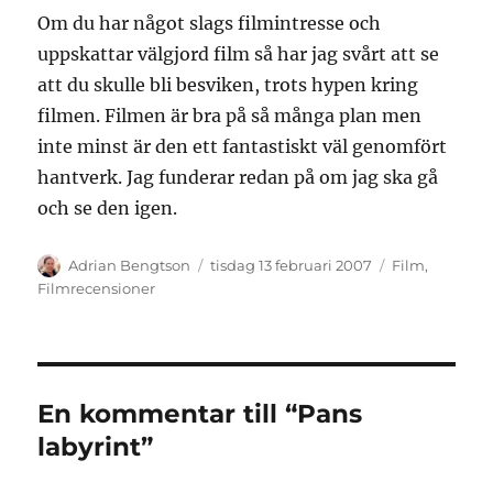
Om du har något slags filmintresse och
uppskattar välgjord film så har jag svårt att se
att du skulle bli besviken, trots hypen kring
filmen. Filmen är bra på så många plan men
inte minst är den ett fantastiskt väl genomfört
hantverk. Jag funderar redan på om jag ska gå
och se den igen.
Författare
Publicerat
Kategorier
Adrian Bengtson
tisdag 13 februari 2007
Film
,
den
Filmrecensioner
En kommentar till “Pans
labyrint”