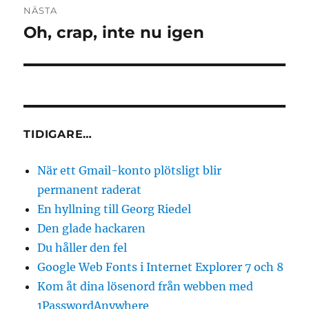
NÄSTA
Oh, crap, inte nu igen
Nästa
inlägg:
TIDIGARE…
När ett Gmail-konto plötsligt blir
permanent raderat
En hyllning till Georg Riedel
Den glade hackaren
Du håller den fel
Google Web Fonts i Internet Explorer 7 och 8
Kom åt dina lösenord från webben med
1PasswordAnywhere