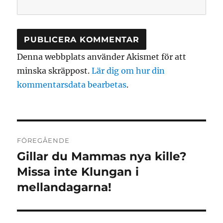
Denna webbplats använder Akismet för att
minska skräppost.
Lär dig om hur din
kommentarsdata bearbetas
.
Inläggsnavigering
FÖREGÅENDE
Gillar du Mammas nya kille?
Föregående
inlägg:
Missa inte Klungan i
mellandagarna!