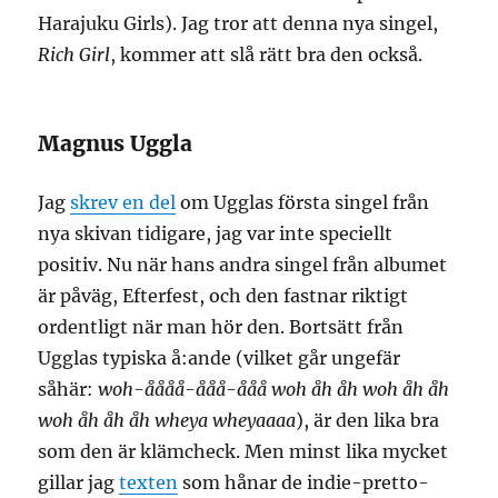
Harajuku Girls). Jag tror att denna nya singel,
Rich Girl
, kommer att slå rätt bra den också.
Magnus Uggla
Jag
skrev en del
om Ugglas första singel från
nya skivan tidigare, jag var inte speciellt
positiv. Nu när hans andra singel från albumet
är påväg, Efterfest, och den fastnar riktigt
ordentligt när man hör den. Bortsätt från
Ugglas typiska å:ande (vilket går ungefär
såhär:
woh-åååå-ååå-ååå woh åh åh woh åh åh
woh åh åh åh wheya wheyaaaa
), är den lika bra
som den är klämcheck. Men minst lika mycket
gillar jag
texten
som hånar de indie-pretto-