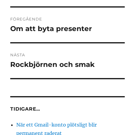
Inläggsnavigering
FÖREGÅENDE
Om att byta presenter
Föregående
inlägg:
NÄSTA
Rockbjörnen och smak
Nästa
inlägg:
TIDIGARE…
När ett Gmail-konto plötsligt blir
permanent raderat