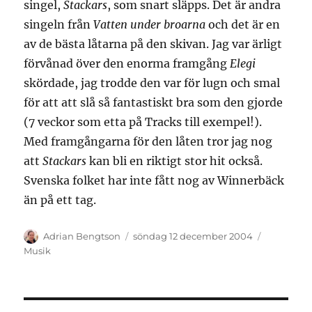
singel,
Stackars
, som snart släpps. Det är andra
singeln från
Vatten under broarna
och det är en
av de bästa låtarna på den skivan. Jag var ärligt
förvånad över den enorma framgång
Elegi
skördade, jag trodde den var för lugn och smal
för att att slå så fantastiskt bra som den gjorde
(7 veckor som etta på Tracks till exempel!).
Med framgångarna för den låten tror jag nog
att
Stackars
kan bli en riktigt stor hit också.
Svenska folket har inte fått nog av Winnerbäck
än på ett tag.
Författare
Publicerat
Kategorie
Adrian Bengtson
söndag 12 december 2004
den
Musik