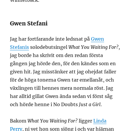
Winnerbäck.
Gwen Stefani
Jag har fortfarande inte ledsnat på
Gwen
Stefanis
solodebutsingel
What You Waiting For?
,
jag borde ha skrivit om den redan första
gången jag hörde den, för den kändes som en
given hit. Jag misstänker att jag ohejdat faller
för de höga tonerna Gwen tar emellanåt, och
växlingen till hennes mera normala röst. Jag
har alltid gillat Gwen ända sedan vi först såg
och hörde henne i No Doubts
Just a Girl
.
Bakom
What You Waiting For?
ligger
Linda
Perry
, ni vet hon som sjöng i och var hjärnan