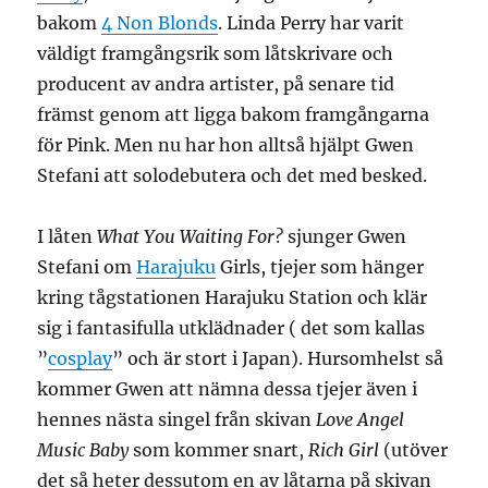
bakom
4 Non Blonds
. Linda Perry har varit
väldigt framgångsrik som låtskrivare och
producent av andra artister, på senare tid
främst genom att ligga bakom framgångarna
för Pink. Men nu har hon alltså hjälpt Gwen
Stefani att solodebutera och det med besked.
I låten
What You Waiting For?
sjunger Gwen
Stefani om
Harajuku
Girls, tjejer som hänger
kring tågstationen Harajuku Station och klär
sig i fantasifulla utklädnader ( det som kallas
”
cosplay
” och är stort i Japan). Hursomhelst så
kommer Gwen att nämna dessa tjejer även i
hennes nästa singel från skivan
Love Angel
Music Baby
som kommer snart,
Rich Girl
(utöver
det så heter dessutom en av låtarna på skivan