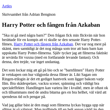
Hoppa
Aetles
till
Skrivsamhet från Adrian Bengtson
innehåll
Harry Potter och fången från Azkaban
”Ska ni gå med några barn?” Den frågan fick min flickvän när hon
berättade för en kompis att vi skulle se den senaste Harry Potter-
filmen,
Harry Potter och fången från Azkaban
. Det var nog mest på
skämt, men samtidigt är det nog många som tror att bara barn kan
uppskatta Harry Potter-filmerna. Själv tycker jag att filmerna faktiskt
är sevärda för vuxna (med en fortfarande levande fantasi). Och
denna, den trejde, var inget undantag.
Det som lockar mig att gå på bio och se ”barnfilmen” Harry Potter
är vetskapen om hur välgjorda dessa filmer är. Likt Sagan om
Ringen-trilogin är det ett gediget hantverk som ligger bakom varje
film. Bra skådespelare, vackra scener, spänning och väldigt bra
specialeffekter. Handlingen kan variera lite i kvalité, men är oftast ok
och tillsammans med de andra bitarna ges en bra helhet, väl värd att
spenderas tid och pengar på.
Vad jag gillar bäst är den magi som filmerna lyckas bygga upp när
allting är så välgjort. Man trollbinds till en helt annan värld än den