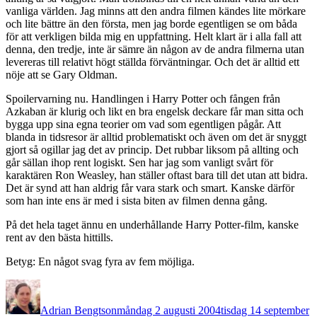
vanliga världen. Jag minns att den andra filmen kändes lite mörkare
och lite bättre än den första, men jag borde egentligen se om båda
för att verkligen bilda mig en uppfattning. Helt klart är i alla fall att
denna, den tredje, inte är sämre än någon av de andra filmerna utan
levereras till relativt högt ställda förväntningar. Och det är alltid ett
nöje att se Gary Oldman.
Spoilervarning nu. Handlingen i Harry Potter och fången från
Azkaban är klurig och likt en bra engelsk deckare får man sitta och
bygga upp sina egna teorier om vad som egentligen pågår. Att
blanda in tidsresor är alltid problematiskt och även om det är snyggt
gjort så ogillar jag det av princip. Det rubbar liksom på allting och
går sällan ihop rent logiskt. Sen har jag som vanligt svårt för
karaktären Ron Weasley, han ställer oftast bara till det utan att bidra.
Det är synd att han aldrig får vara stark och smart. Kanske därför
som han inte ens är med i sista biten av filmen denna gång.
På det hela taget ännu en underhållande Harry Potter-film, kanske
rent av den bästa hittills.
Betyg: En något svag fyra av fem möjliga.
Författare
Publicerat
den
Adrian Bengtson
måndag 2 augusti 2004
tisdag 14 september