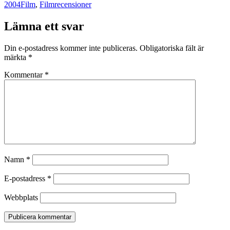
Kategorier
2004
Film
,
Filmrecensioner
Lämna ett svar
Din e-postadress kommer inte publiceras.
Obligatoriska fält är
märkta
*
Kommentar
*
Namn
*
E-postadress
*
Webbplats