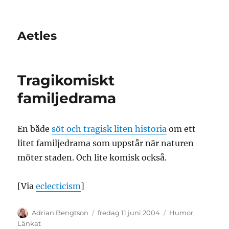
Aetles
Tragikomiskt
familjedrama
En både
söt och tragisk liten historia
om ett
litet familjedrama som uppstår när naturen
möter staden. Och lite komisk också.
[Via
eclecticism
]
Författare
Publicerat
Kategorier
Adrian Bengtson
fredag 11 juni 2004
Humor
,
den
Länkat