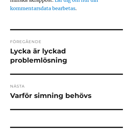
minska skräppost.
Lär dig om hur din
kommentarsdata bearbetas
.
Inläggsnavigering
FÖREGÅENDE
Lycka är lyckad
Föregående
inlägg:
problemlösning
NÄSTA
Varför simning behövs
Nästa
inlägg: