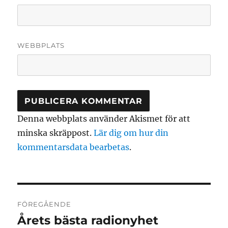
WEBBPLATS
Denna webbplats använder Akismet för att
minska skräppost.
Lär dig om hur din
kommentarsdata bearbetas
.
Inläggsnavigering
FÖREGÅENDE
Årets bästa radionyhet
Föregående