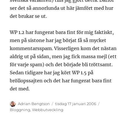
svenska varianten) tills jag gjort detta. Därför
ser det så annorlunda ut här jämfört med hur
det brukar se ut.
WP 1.2 har fungerat bara fint för mig faktiskt,
men på sistone har jag börjat få så mycket
kommentarsspam. Visserligen kom det nästan
aldrig ut på sidan, men jag fick massa mejl (ett
för varje spam) och det började bli tröttsamt.
Sedan tidigare har jag kört WP 1.5 på
bröllopssajten och det har fungerat bara fint
det med.
Författare
Publicerat
Kategorier
Adrian Bengtson
tisdag 17 januari 2006
den
Bloggning
,
Webbutveckling