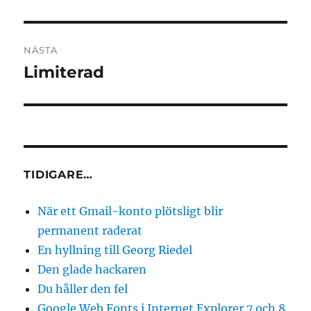
inlägg:
NÄSTA
Limiterad
Nästa
inlägg:
TIDIGARE…
När ett Gmail-konto plötsligt blir
permanent raderat
En hyllning till Georg Riedel
Den glade hackaren
Du håller den fel
Google Web Fonts i Internet Explorer 7 och 8