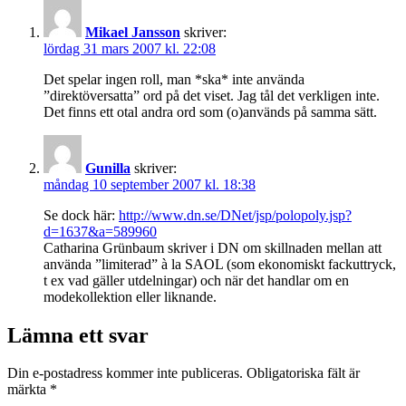
Mikael Jansson
skriver:
lördag 31 mars 2007 kl. 22:08
Det spelar ingen roll, man *ska* inte använda
”direktöversatta” ord på det viset. Jag tål det verkligen inte.
Det finns ett otal andra ord som (o)används på samma sätt.
Gunilla
skriver:
måndag 10 september 2007 kl. 18:38
Se dock här:
http://www.dn.se/DNet/jsp/polopoly.jsp?
d=1637&a=589960
Catharina Grünbaum skriver i DN om skillnaden mellan att
använda ”limiterad” à la SAOL (som ekonomiskt fackuttryck,
t ex vad gäller utdelningar) och när det handlar om en
modekollektion eller liknande.
Lämna ett svar
Din e-postadress kommer inte publiceras.
Obligatoriska fält är
märkta
*