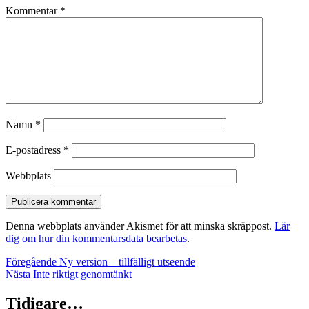
Kommentar
*
Namn
*
E-postadress
*
Webbplats
Denna webbplats använder Akismet för att minska skräppost.
Lär
dig om hur din kommentarsdata bearbetas
.
Inläggsnavigering
Föregående
Föregående
Ny version – tillfälligt utseende
Nästa
inlägg:
Nästa
Inte riktigt genomtänkt
inlägg:
Tidigare…