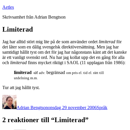
Hoppa
Aetles
till
Skrivsamhet från Adrian Bengtson
innehåll
Limiterad
Jag har alltid stört mig lite på de som använder ordet
limiterad
för
det låter som en dålig svengelsk direktöversättning. Men jag har
samtidigt hållit tyst om det för jag har någonstans känt att det kanske
är ett vanligt svenskt ord. Nu har jag kollat upp det en gång för alla
och
limiterad
finns mycket riktigt i SAOL (11 upplagan från 1986):
limiterad
-at
begränsad
adv.
om pris el. tid el. rätt till
utdelning m.m.
Tur att jag hållit tyst.
Författare
Publicerat
Kategorier
den
Adrian Bengtson
onsdag 29 november 2006
Språk
2 reaktioner till “Limiterad”