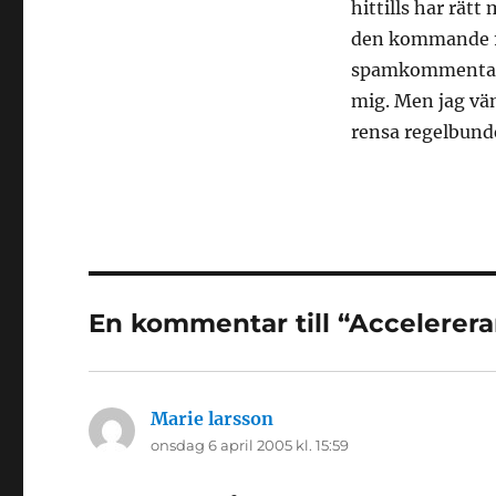
hittills har rät
den kommande 1.
spamkommentarer
mig. Men jag vänt
rensa regelbund
En kommentar till “Acceler
Marie larsson
skriver:
onsdag 6 april 2005 kl. 15:59