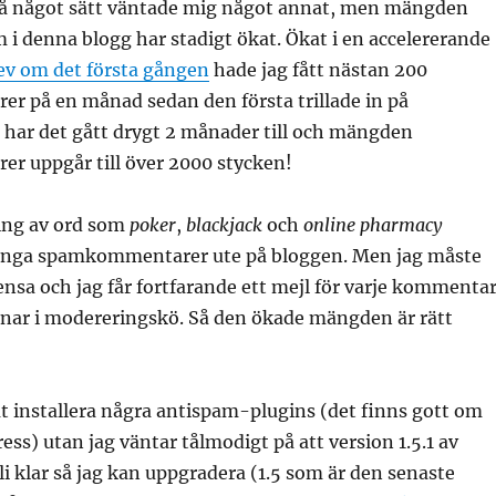
g på något sätt väntade mig något annat, men mängden
 denna blogg har stadigt ökat. Ökat i en accelererande
rev om det första gången
hade jag fått nästan 200
 på en månad sedan den första trillade in på
har det gått drygt 2 månader till och mängden
 uppgår till över 2000 stycken!
ring av ord som
poker
,
blackjack
och
online pharmacy
inga spamkommentarer ute på bloggen. Men jag måste
ensa och jag får fortfarande ett mejl för varje kommentar
ar i modereringskö. Så den ökade mängden är rätt
at installera några antispam-plugins (det finns gott om
ess) utan jag väntar tålmodigt på att version 1.5.1 av
i klar så jag kan uppgradera (1.5 som är den senaste