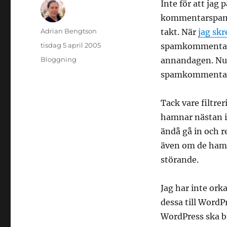
Inte för att ja
kommentarspam i
Författare
Adrian Bengtson
takt. När
jag sk
Publicerat
tisdag 5 april 2005
spamkommentarer
den
Kategorier
Bloggning
annandagen. Nu 
spamkommentarer
Tack vare filtre
hamnar nästan 
ändå gå in och r
även om de hamn
störande.
Jag har inte ork
dessa till WordPr
WordPress ska bl