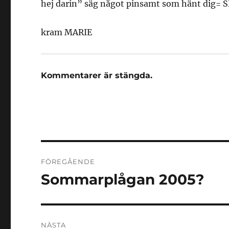
hej darin” säg något pinsamt som hänt dig=
kram MARIE
Kommentarer är stängda.
Inläggsnavigering
FÖREGÅENDE
Sommarplågan 2005?
Föregående
inlägg:
NÄSTA