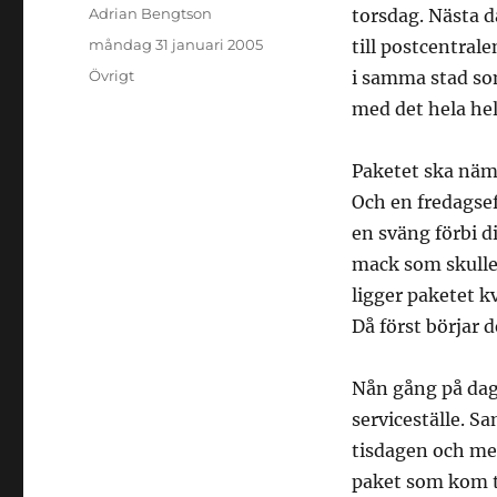
Författare
Adrian Bengtson
torsdag. Nästa 
Publicerat
måndag 31 januari 2005
till postcentrale
den
Kategorier
Övrigt
i samma stad so
med det hela hel
Paketet ska nämli
Och en fredagsef
en sväng förbi di
mack som skulle 
ligger paketet k
Då först börjar d
Nån gång på dage
serviceställe. Sa
tisdagen och med
paket som kom ti