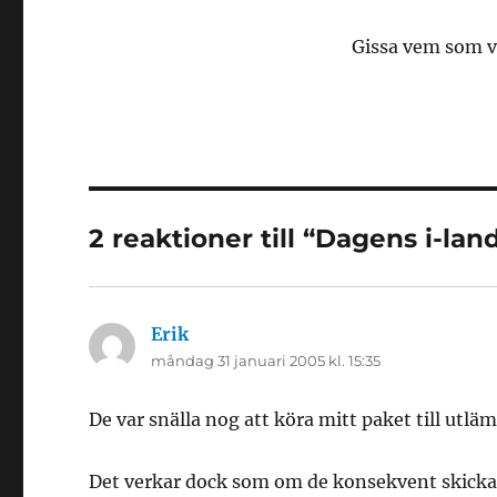
Gissa vem som vä
2 reaktioner till “Dagens i-la
Erik
skriver:
måndag 31 januari 2005 kl. 15:35
De var snälla nog att köra mitt paket till utlä
Det verkar dock som om de konsekvent skickar p