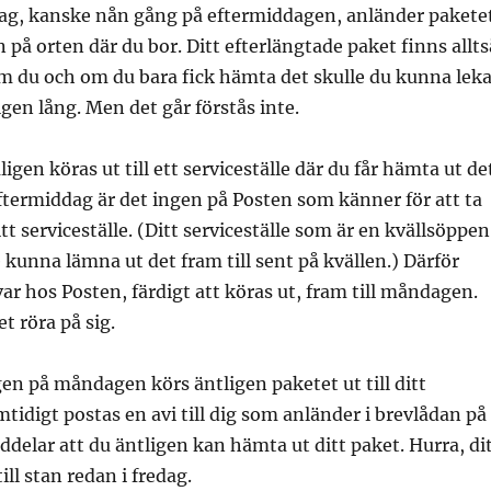
dag, kanske nån gång på eftermiddagen, anländer pakete
n på orten där du bor. Ditt efterlängtade paket finns allts
m du och om du bara fick hämta det skulle du kunna lek
gen lång. Men det går förstås inte.
gen köras ut till ett serviceställe där du får hämta ut de
termiddag är det ingen på Posten som känner för att ta
tt serviceställe. (Ditt serviceställe som är en kvällsöppen
kunna lämna ut det fram till sent på kvällen.) Därför
var hos Posten, färdigt att köras ut, fram till måndagen.
et röra på sig.
n på måndagen körs äntligen paketet ut till ditt
mtidigt postas en avi till dig som anländer i brevlådan på
delar att du äntligen kan hämta ut ditt paket. Hurra, di
ll stan redan i fredag.