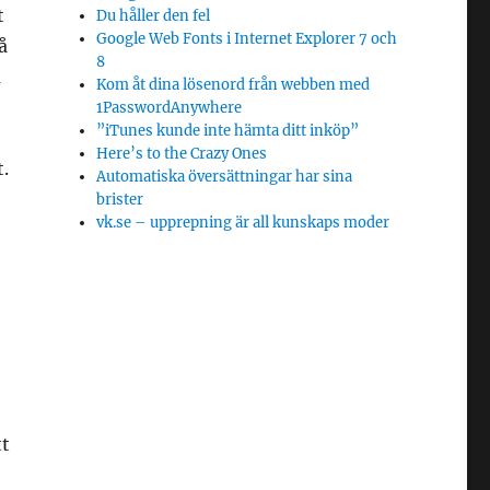
t
Du håller den fel
Google Web Fonts i Internet Explorer 7 och
å
8
a
Kom åt dina lösenord från webben med
1PasswordAnywhere
”iTunes kunde inte hämta ditt inköp”
Here’s to the Crazy Ones
t.
Automatiska översättningar har sina
brister
vk.se – upprepning är all kunskaps moder
tt