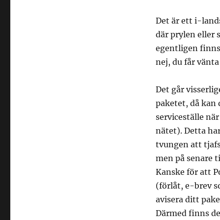
Det är ett i-lan
där prylen eller 
egentligen finns
nej, du får vänta
Det går visserli
paketet, då kan d
serviceställe när
nätet). Detta ha
tvungen att tjafs
men på senare ti
Kanske för att P
(förlåt, e-brev
avisera ditt pak
Därmed finns det