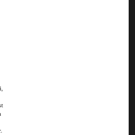
i,
st
n
.