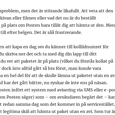
dsproblem, men det är störande likafullt. Att veta att den
skivan eller filmen eller vad det nu är du beställt
 på plats om Posten bara tillät dig att hämta ut den. Men
 till efter helgen. Det är såå frustrerande.
gen att kapa en dag
om
du känner till kolliidnumret för
u skriva ner det och ta med dig din lapp till ditt
 du vet att paketet är på plats (vilket du förstås kollat på
r dock inte alltid gått så bra förut, man kunde vara
a en hel del för att de skulle lämna ut paketet utan en av
d har det gått bättre, nu rynkar de inte ens på näsan.
osten infört ett system med avisering via SMS eller e-po
 som Posten säger) som – om avsändaren begärt det – ka
et redan samma dag som det kommer in på servicestället.
 legitima skäl att hämta ut paket utan en avi. Som tur är