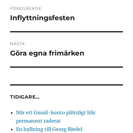
Inläggsnavigering
FÖREGÅENDE
Inflyttningsfesten
Föregående
inlägg:
NÄSTA
Göra egna frimärken
Nästa
inlägg:
TIDIGARE…
När ett Gmail-konto plötsligt blir
permanent raderat
En hyllning till Georg Riedel