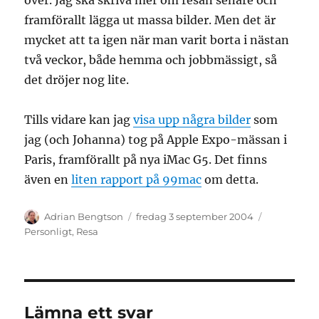
över. Jag ska skriva mer om resan senare och
framförallt lägga ut massa bilder. Men det är
mycket att ta igen när man varit borta i nästan
två veckor, både hemma och jobbmässigt, så
det dröjer nog lite.
Tills vidare kan jag
visa upp några bilder
som
jag (och Johanna) tog på Apple Expo-mässan i
Paris, framförallt på nya iMac G5. Det finns
även en
liten rapport på 99mac
om detta.
Författare
Publicerat
Kategorier
Adrian Bengtson
fredag 3 september 2004
den
Personligt
,
Resa
Lämna ett svar