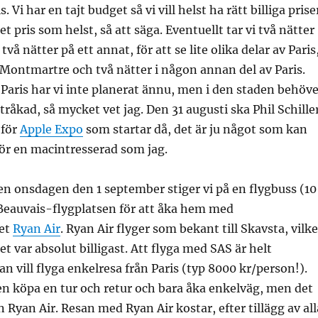
. Vi har en tajt budget så vi vill helst ha rätt billiga prise
ket pris som helst, så att säga. Eventuellt tar vi två nätter
två nätter på ett annat, för att se lite olika delar av Paris
 i Montmartre och två nätter i någon annan del av Paris.
i Paris har vi inte planerat ännu, men i den staden behöv
tråkad, så mycket vet jag. Den 31 augusti ska Phil Schille
för
Apple Expo
som startar då, det är ju något som kan
 för en macintresserad som jag.
n onsdagen den 1 september stiger vi på en flygbuss (10
 Beauvais-flygplatsen för att åka hem med
get
Ryan Air
. Ryan Air flyger som bekant till Skavsta, vilke
t var absolut billigast. Att flyga med SAS är helt
 vill flyga enkelresa från Paris (typ 8000 kr/person!).
n köpa en tur och retur och bara åka enkelväg, men det
 Ryan Air. Resan med Ryan Air kostar, efter tillägg av all