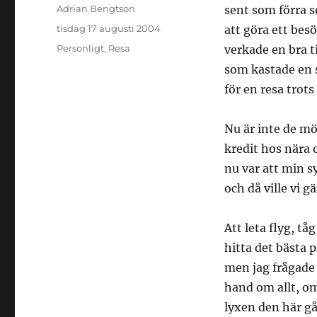
Författare
Adrian Bengtson
sent som förra 
Publicerat
tisdag 17 augusti 2004
att göra ett bes
den
Kategorier
Personligt
,
Resa
verkade en bra t
som kastade en s
för en resa trots 
Nu är inte de mö
kredit hos nära o
nu var att min s
och då ville vi g
Att leta flyg, tå
hitta det bästa 
men jag frågade 
hand om allt, om
lyxen den här g