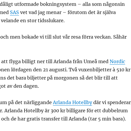
dåligt utformade bokningsystem – alla som någonsin
t med
SAS
vet vad jag menar – förutom det är själva
velande en stor tidsslukare.
ch men bokade vi till slut vår resa förra veckan. Såhär
 att flyga billigt ner till Arlanda från Umeå med
Nordic
en lördagen den 21 augusti. Två vuxenbiljetter à 510 kr
ns det bara biljetter på morgonen så det blir till att
got av den dagen.
 rum på det närliggande
Arlanda Hotellby
där vi spenderar
r. Arlanda Hotellby är 300 kr billigare för ett dubbelrum
ch de har gratis transfer till Arlanda (tar 5 min bara).