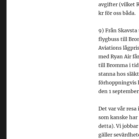
avgifter (vilket 
kr för oss båda.
9) Från Skavsta 
flygbuss till B
Aviations lågpri
med Ryan Air få
till Bromma i tid
stanna hos släkt
förhoppningvis h
den 1 september
Det var vår resa 
som kanske har n
detta). Vi jobbar
gäller sevärdhet