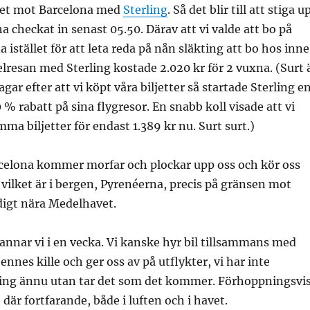
yget mot Barcelona med
Sterling
. Så det blir till att stiga u
ha checkat in senast 05.50. Därav att vi valde att bo på
a istället för att leta reda på nån släkting att bo hos inne
resan med Sterling kostade 2.020 kr för 2 vuxna. (Surt 
gar efter att vi köpt våra biljetter så startade Sterling e
 rabatt på sina flygresor. En snabb koll visade att vi
mma biljetter för endast 1.389 kr nu. Surt surt.)
celona kommer morfar och plockar upp oss och kör oss
vilket är i bergen, Pyrenéerna, precis på gränsen mot
digt nära Medelhavet.
annar vi i en vecka. Vi kanske hyr bil tillsammans med
nnes kille och ger oss av på utflykter, vi har inte
ing ännu utan tar det som det kommer. Förhoppningsvi
 där fortfarande, både i luften och i havet.