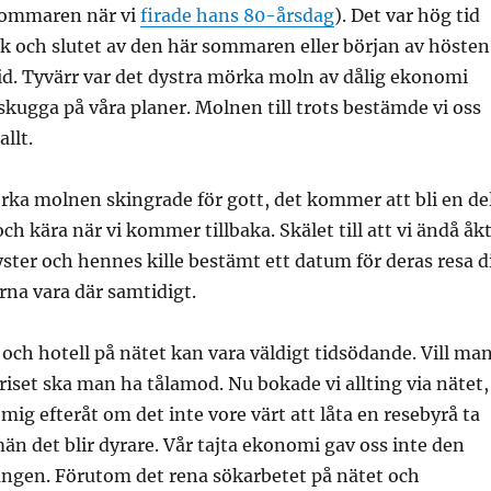
sommaren när vi
firade hans 80-årsdag
). Det var hög tid
ök och slutet av den här sommaren eller början av hösten
id. Tyvärr var det dystra mörka moln av dålig ekonomi
kugga på våra planer. Molnen till trots bestämde vi oss
allt.
rka molnen skingrade för gott, det kommer att bli en de
ch kära när vi kommer tillbaka. Skälet till att vi ändå åk
yster och hennes kille bestämt ett datum för deras resa d
ärna vara där samtidigt.
g och hotell på nätet kan vara väldigt tidsödande. Vill ma
priset ska man ha tålamod. Nu bokade vi allting via nätet,
mig efteråt om det inte vore värt att låta en resebyrå ta
än det blir dyrare. Vår tajta ekonomi gav oss inte den
ången. Förutom det rena sökarbetet på nätet och