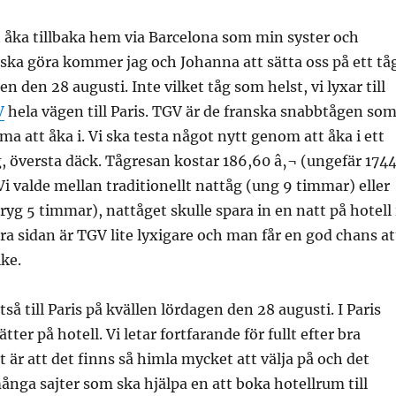
att åka tillbaka hem via Barcelona som min syster och
ska göra kommer jag och Johanna att sätta oss på ett tå
n den 28 augusti. Inte vilket tåg som helst, vi lyxar till
V
hela vägen till Paris. TGV är de franska snabbtågen so
a att åka i. Vi ska testa något nytt genom att åka i ett
 översta däck. Tågresan kostar 186,60 â‚¬ (ungefär 174
 Vi valde mellan traditionellt nattåg (ung 9 timmar) eller
yg 5 timmar), nattåget skulle spara in en natt på hotell 
ra sidan är TGV lite lyxigare och man får en god chans at
ike.
så till Paris på kvällen lördagen den 28 augusti. I Paris
ätter på hotell. Vi letar fortfarande för fullt efter bra
t är att det finns så himla mycket att välja på och det
ånga sajter som ska hjälpa en att boka hotellrum till