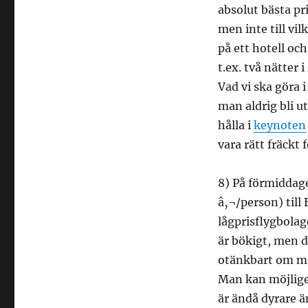
absolut bästa pris
men inte till vil
på ett hotell och 
t.ex. två nätter
Vad vi ska göra 
man aldrig bli ut
hålla i
keynoten
vara rätt fräckt
8) På förmiddage
â‚¬/person) till
lågprisflygbola
är bökigt, men de
otänkbart om man
Man kan möjlige
är ändå dyrare än