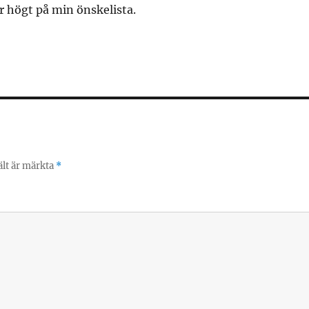
r högt på min önskelista.
ält är märkta
*