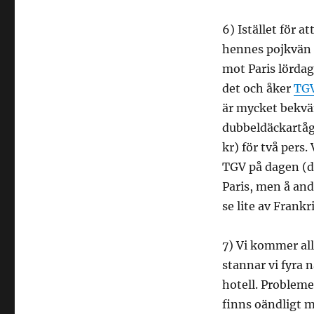
6) Istället för 
hennes pojkvän 
mot Paris lördage
det och åker
TG
är mycket bekväm
dubbeldäckartåg,
kr) för två pers.
TGV på dagen (dr
Paris, men å and
se lite av Frankr
7) Vi kommer allt
stannar vi fyra n
hotell. Probleme
finns oändligt m