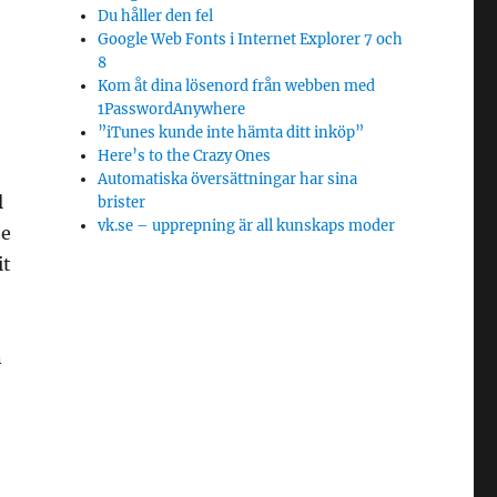
Du håller den fel
Google Web Fonts i Internet Explorer 7 och
8
Kom åt dina lösenord från webben med
1PasswordAnywhere
”iTunes kunde inte hämta ditt inköp”
Here’s to the Crazy Ones
Automatiska översättningar har sina
l
brister
vk.se – upprepning är all kunskaps moder
te
it
n