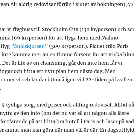
Ryan Air aldrig redovisar förrän i slutet av bokningen), 7
tar vi flygbuss till Stockholm City (130 kr/person) och se
romma (69 kr/person) för att flyga hem med Malmö
sflyg ”
Snålskjutsen
” (309 kr/person). Planet från Paris
r inte komma mer än en timme försent för att vi ska hin
. Det är lite av en chansning, går den inte hem får vi
ingar och hitta ett nytt plan hem nästa dag. Men
inner vi och landar i Umeå igen vid 22-tiden på kvällen
.
i 9 tydliga steg, med priser och allting redovisat. Alltid n
ytta av den info (om det nu var så att någon alls läste
 fortfarande på att hitta bra hotell i Paris och läser på vad
er annat man kan göra när man väl är där. En dagsutflyk