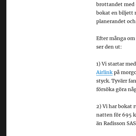
brottandet med 
bokat en biljet
planerandet och 
Efter många om o
ser den ut:
1) Vi startar med
Airlink
på morgon
styck. Tyvärr fan
försöka göra nå
2) Vi har bokat
natten för 695 k
än Radisson SAS o