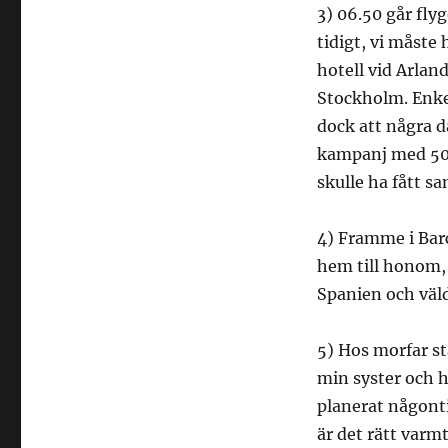
3) 06.50 går fl
tidigt, vi måste 
hotell vid Arland
Stockholm. Enkel
dock att några da
kampanj med 50 %
skulle ha fått sa
4) Framme i Bar
hem till honom, 
Spanien och väl
5) Hos morfar st
min syster och he
planerat någont
är det rätt varmt