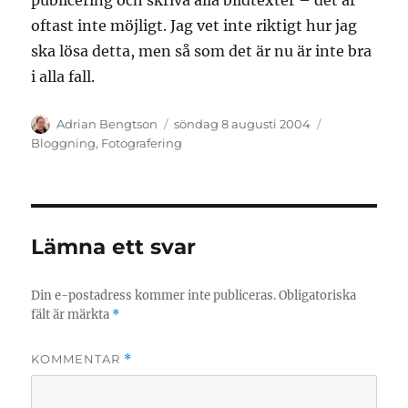
publicering och skriva alla bildtexter – det är
oftast inte möjligt. Jag vet inte riktigt hur jag
ska lösa detta, men så som det är nu är inte bra
i alla fall.
Författare
Publicerat
Kategorier
Adrian Bengtson
söndag 8 augusti 2004
den
Bloggning
,
Fotografering
Lämna ett svar
Din e-postadress kommer inte publiceras.
Obligatoriska
fält är märkta
*
KOMMENTAR
*