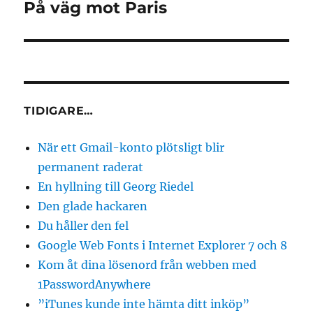
På väg mot Paris
Nästa
inlägg:
TIDIGARE…
När ett Gmail-konto plötsligt blir
permanent raderat
En hyllning till Georg Riedel
Den glade hackaren
Du håller den fel
Google Web Fonts i Internet Explorer 7 och 8
Kom åt dina lösenord från webben med
1PasswordAnywhere
”iTunes kunde inte hämta ditt inköp”