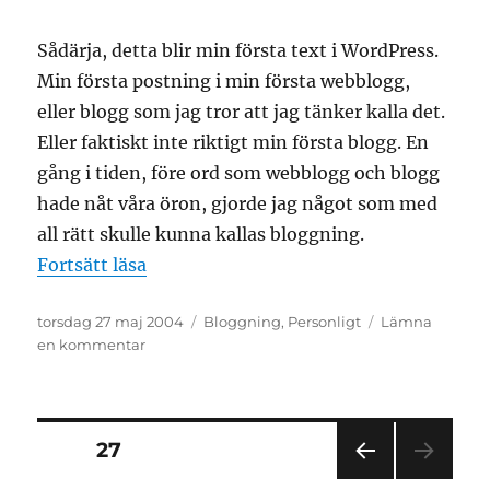
Sådärja, detta blir min första text i WordPress.
Min första postning i min första webblogg,
eller blogg som jag tror att jag tänker kalla det.
Eller faktiskt inte riktigt min första blogg. En
gång i tiden, före ord som webblogg och blogg
hade nåt våra öron, gjorde jag något som med
all rätt skulle kunna kallas bloggning.
”Hello world! Igen.”
Fortsätt läsa
Publicerat
Kategorier
torsdag 27 maj 2004
Bloggning
,
Personligt
Lämna
den
till
en kommentar
Hello
world!
Igen.
Sidnumrering
SIDA
27