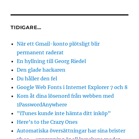
FÖR
för
EGÅ
END
inlägg
E
SIDA
TIDIGARE…
När ett Gmail-konto plötsligt blir
permanent raderat
En hyllning till Georg Riedel
Den glade hackaren
Du håller den fel
Google Web Fonts i Internet Explorer 7 och 8
Kom åt dina lösenord från webben med
1PasswordAnywhere
”iTunes kunde inte hämta ditt inköp”
Here’s to the Crazy Ones
Automatiska översättningar har sina brister