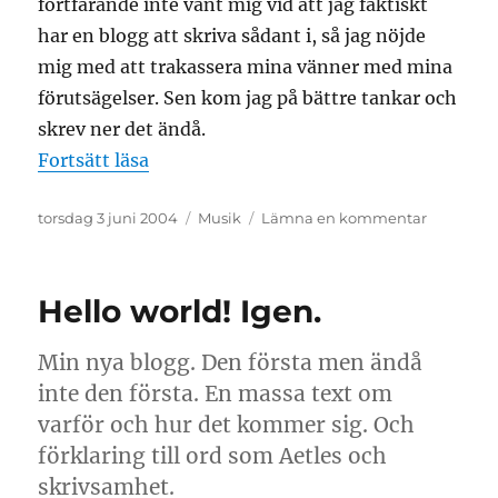
fortfarande inte vant mig vid att jag faktiskt
har en blogg att skriva sådant i, så jag nöjde
mig med att trakassera mina vänner med mina
förutsägelser. Sen kom jag på bättre tankar och
skrev ner det ändå.
”Sommarplågor sommaren 2004”
Fortsätt läsa
Publicerat
Kategorier
till
torsdag 3 juni 2004
Musik
Lämna en kommentar
den
Sommarp
sommare
2004
Hello world! Igen.
Min nya blogg. Den första men ändå
inte den första. En massa text om
varför och hur det kommer sig. Och
förklaring till ord som Aetles och
skrivsamhet.