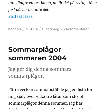
inte längre en testblogg, nu är det på riktigt. Men
just då var det inte det.
”Inte vad jag tänkt mig”
Fortsätt läsa
Publicerat
Kategorier
till
fredag 4 juni 2004
Bloggning
2 kommentarer
den
Inte
vad
jag
Sommarplågor
tänkt
mig
sommaren 2004
Jag ger dig denna sommars
sommarplågor.
Förra veckan sammanställde jag en lista för
mig själv över vilka tre låtar som ska bli
sommarplågor denna sommar. Jag har