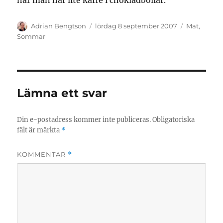
när man har lite kaffe i chokladbollar.
Författare
Publicerat
Kategorier
Adrian Bengtson
lördag 8 september 2007
Mat
,
den
Sommar
Lämna ett svar
Din e-postadress kommer inte publiceras.
Obligatoriska
fält är märkta
*
KOMMENTAR
*