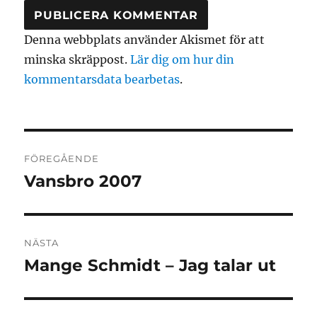
Denna webbplats använder Akismet för att
minska skräppost.
Lär dig om hur din
kommentarsdata bearbetas
.
Inläggsnavigering
FÖREGÅENDE
Vansbro 2007
Föregående
inlägg:
NÄSTA
Mange Schmidt – Jag talar ut
Nästa
inlägg: