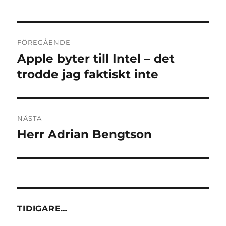
Inläggsnavigering
FÖREGÅENDE
Apple byter till Intel – det
Föregående
inlägg:
trodde jag faktiskt inte
NÄSTA
Herr Adrian Bengtson
Nästa
inlägg:
TIDIGARE…