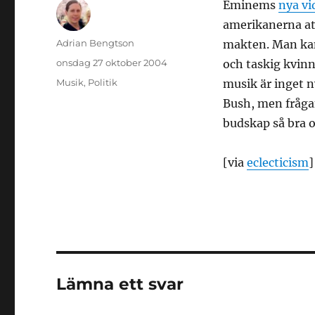
Eminems
nya v
amerikanerna att 
Författare
Adrian Bengtson
makten. Man ka
Publicerat
onsdag 27 oktober 2004
och taskig kvinn
den
Kategorier
Musik
,
Politik
musik är inget n
Bush, men frågan
budskap så bra o
[via
eclecticism
]
Lämna ett svar